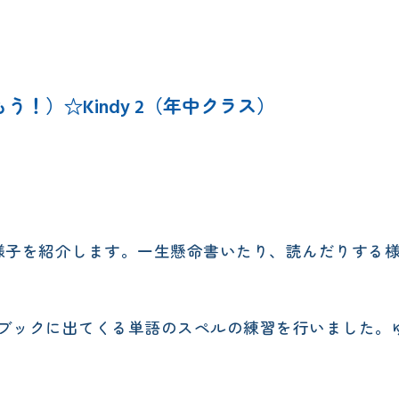
エレメンタリークラス
サタデースクール
（お話を読もう！）☆Kindy 2（年中クラス）
の練習）の様子を紹介します。一生懸命書いたり、読んだりす
ブックに出てくる単語のスペルの練習を行いました。