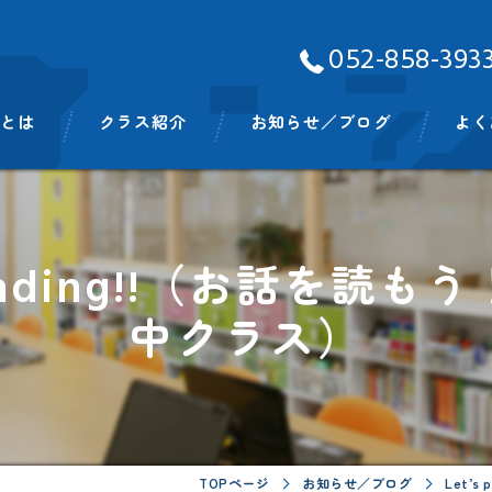
052-858-393
Aとは
クラス紹介
お知らせ／ブログ
よく
ッフ
ベビークラス
スモールキッズクラス
e reading!!（お話を読
プリスクールクラス
中クラス）
キンディクラス
イングリッシュタイム
ビッグキッズイングリッシュタイム
TOPページ
お知らせ／ブログ
Let’s