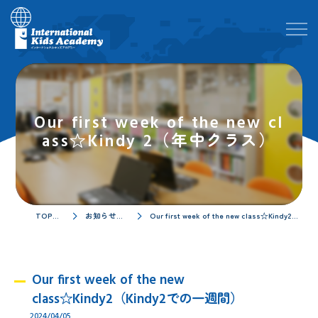
Our first week of the new cl
ass☆Kindy 2（年中クラス）
TOPページ
お知らせ／ブログ
Our first week of the new class☆Kindy2（Kindy2での一週間）
Our first week of the new
class☆Kindy2（Kindy2での一週間）
2024/04/05