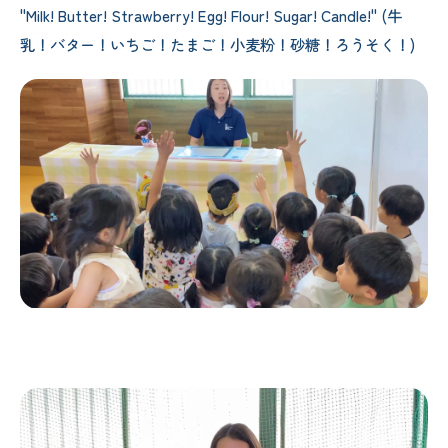
"Milk! Butter! Strawberry! Egg! Flour! Sugar! Candle!" (牛
乳！バター！いちご！たまご！小麦粉！砂糖！ろうそく！)