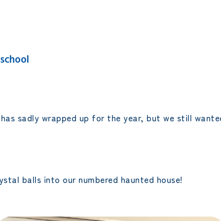
エレメンタリークラス
サタデースクール
school
 has sadly wrapped up for the year, but we still want
rystal balls into our numbered haunted house!