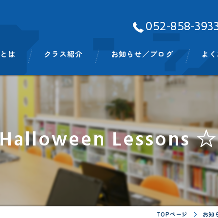
052-858-393
Aとは
クラス紹介
お知らせ／ブログ
よく
ッフ
ベビークラス
スモールキッズクラス
 Halloween Lessons ☆
プリスクールクラス
キンディクラス
イングリッシュタイム
ビッグキッズイングリッシュタイム
TOPページ
お知