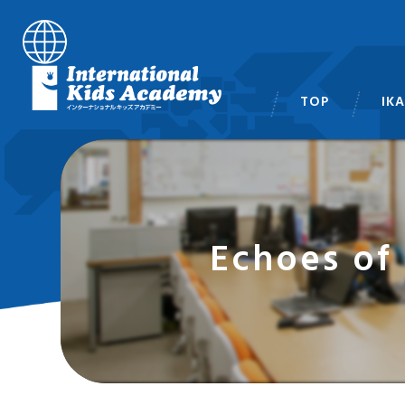
TOP
IK
スタ
Echoes of