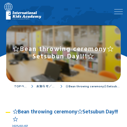
☆Bean throwing ceremony☆
Setsubun Day!!!☆
TOPページ
お知らせ／ブログ
☆Bean throwing ceremony☆Setsubun Day!!!☆
☆Bean throwing ceremony☆Setsubun Day!!!
☆
2025/02/07