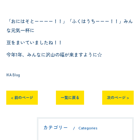
「おにはそとーーーー！！」「ふくはうちーーー！！」みん
な元気一杯に
豆をまいていましたね！！
今年1年、みんなに沢山の福が来ますように☆
IKA Blog
< 前のページ
一覧に戻る
次のページ >
カテゴリー
Categories