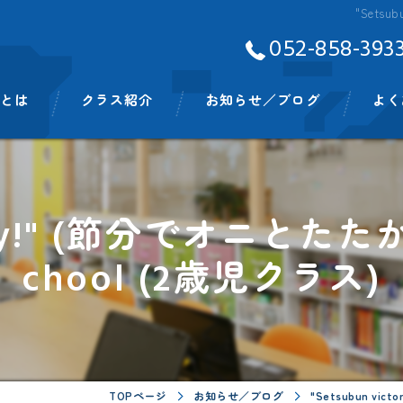
"Setsu
052-858-393
Aとは
クラス紹介
お知らせ／ブログ
よく
ッフ
ベビークラス
スモールキッズクラス
ctory!" (節分でオニとたた
プリスクールクラス
chool (2歳児クラス)
キンディクラス
イングリッシュタイム
ビッグキッズイングリッシュタイム
TOPページ
お知らせ／ブログ
"Setsubun vi