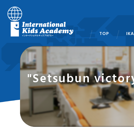
TOP
IK
スタ
"Setsubun vi