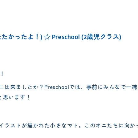
エレメンタリークラス
サタデースクール
ニとたたかったよ！) ☆ Preschool (2歳児クラス)
す！
は来ましたか？Preschoolでは、事前にみんなで
と思います！
ラストが描かれた小さなマト。このオニたちに向かって