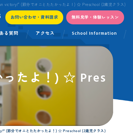
bun victory!" (節分でオニとたたかったよ！) ☆ Preschool (2歳児クラス)
3
お問い合わせ・資料請求
無料見学・体験レッスン
ある質問
アクセス
School Information
かったよ！) ☆ Pres
ctory!" (節分でオニとたたかったよ！) ☆ Preschool (2歳児クラス)