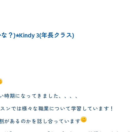
エレメンタリークラス
サタデースクール
かな？)⭐︎Kindy 3(年長クラス)
い時期になってきました、、、、
(社会)のレッスンでは様々な職業について学習しています！
割があるのかを話し合っています