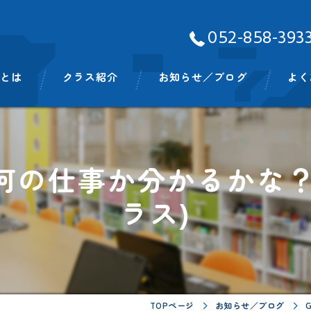
052-858-393
Aとは
クラス紹介
お知らせ／ブログ
よく
ッフ
ベビークラス
スモールキッズクラス
b! (何の仕事か分かるかな？)
プリスクールクラス
ラス)
キンディクラス
イングリッシュタイム
ビッグキッズイングリッシュタイム
TOPページ
お知らせ／ブログ
G