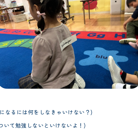
t?" (その職業になるには何をしなきゃいけない？)
ls!"(動物について勉強しないといけないよ！)