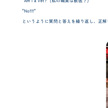
"Am I a vet?" (私の職業は獣医？)
"No!!!!"
というように質問と答えを繰り返し、正解