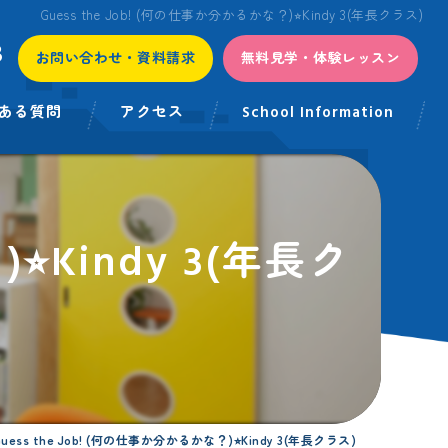
Guess the Job! (何の仕事か分かるかな？)⭐︎Kindy 3(年長クラス)
3
お問い合わせ・資料請求
無料見学・体験レッスン
ある質問
アクセス
School Information
⭐︎Kindy 3(年長ク
uess the Job! (何の仕事か分かるかな？)⭐︎Kindy 3(年長クラス)