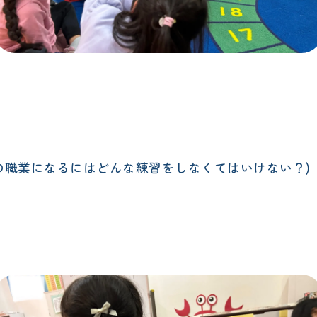
o be it?”(その職業になるにはどんな練習をしなくてはいけない？)