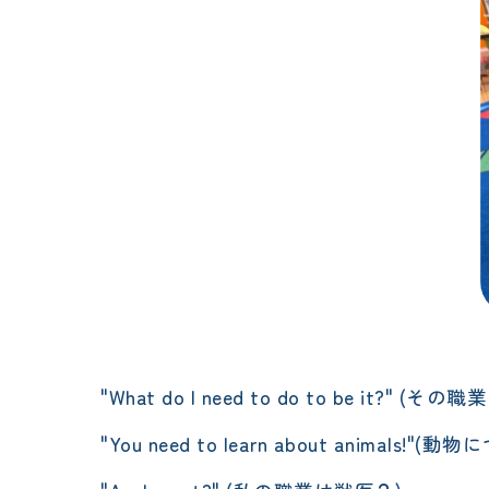
"What do I need to do to be i
"You need to learn about anima