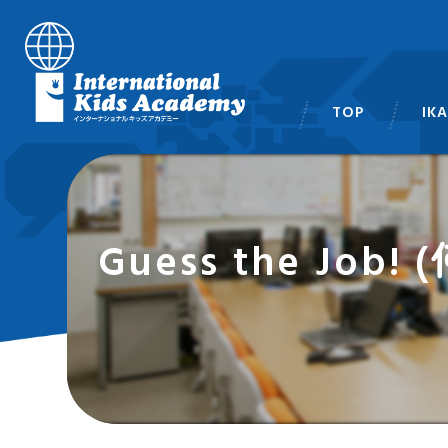
TOP
IK
スタ
Guess the Jo