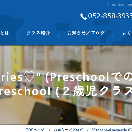
"Preschool
052-858-393
Aとは
クラス紹介
お知らせ／ブログ
よく
ッフ
ベビークラス
スモールキッズクラス
mories♡" (Prescho
プリスクールクラス
reschool (２歳児クラ
キンディクラス
イングリッシュタイム
ビッグキッズイングリッシュタイム
TOPページ
お知らせ／ブログ
"Preschool memori