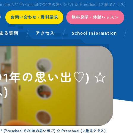
 memories♡" (Preschoolでの1年の思い出♡) ☆ Preschool (２歳児クラス)
3
お問い合わせ・資料請求
無料見学・体験レッスン
ある質問
アクセス
School Information
olでの1年の思い出♡) ☆
ス)
es♡" (Preschoolでの1年の思い出♡) ☆ Preschool (２歳児クラス)