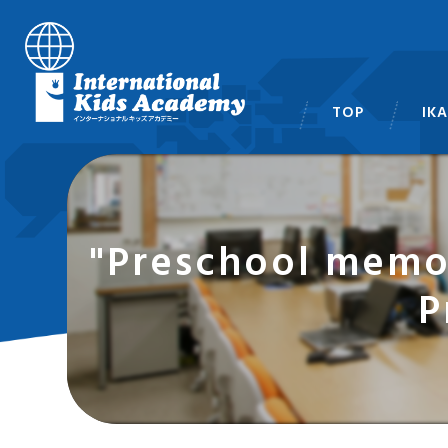
TOP
IK
スタ
"Preschool me
P