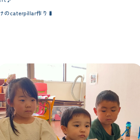
aterpillar作り🐛