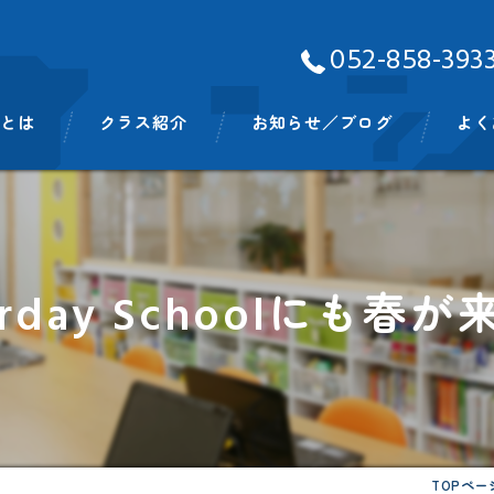
052-858-393
Aとは
クラス紹介
お知らせ／ブログ
よく
ッフ
ベビークラス
スモールキッズクラス
urday Schoolにも春
プリスクールクラス
キンディクラス
イングリッシュタイム
ビッグキッズイングリッシュタイム
TOPペー