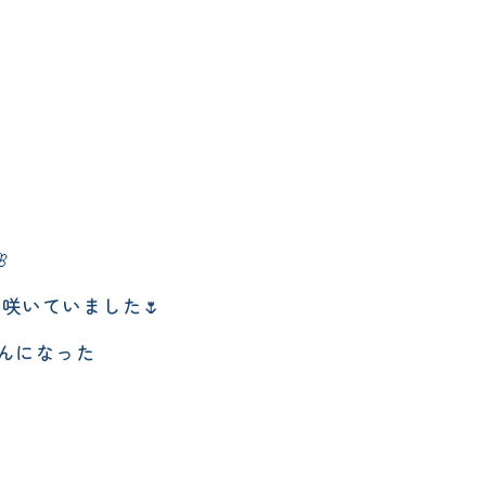
エレメンタリークラス
サタデースクール

花が咲いていました🌷
んになった