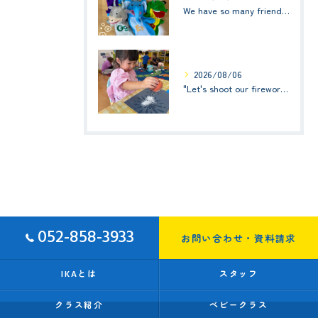
We have so many friends in this classroom! (お友達いっぱい！)Small Kids☆1歳児クラス
2026/08/06
"Let's shoot our fireworks!" (みんなで花火を打ち上げよう！) ☆ Preschool (2歳児クラス)
052-858-3933
お問い合わせ・資料請求
IKAとは
スタッフ
クラス紹介
ベビークラス