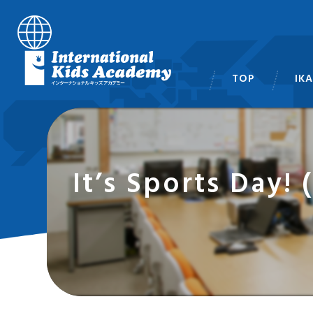
TOP
IK
スタ
It’s Sports D