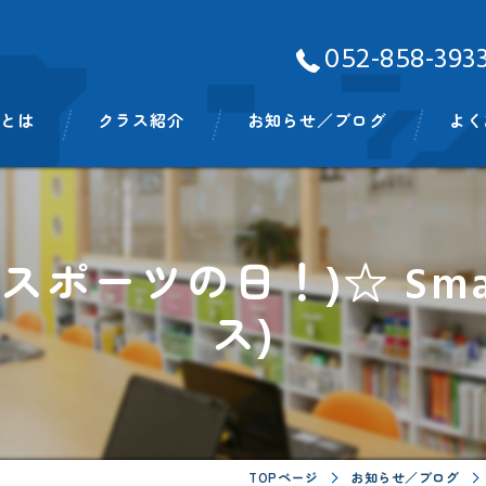
052-858-393
Aとは
クラス紹介
お知らせ／ブログ
よく
ッフ
ベビークラス
スモールキッズクラス
ay! (スポーツの日！)☆ Sm
プリスクールクラス
ス)
キンディクラス
イングリッシュタイム
ビッグキッズイングリッシュタイム
TOPページ
お知らせ／ブログ