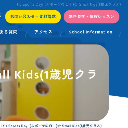
It’s Sports Day! (スポーツの日！)☆ Small Kids(1歳児クラス)
3
お問い合わせ・資料請求
無料見学・体験レッスン
ある質問
アクセス
School Information
all Kids(1歳児クラ
It’s Sports Day! (スポーツの日！)☆ Small Kids(1歳児クラス)