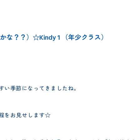
エレメンタリークラス
サタデースクール
ができるかな？？）☆Kindy 1 （年少クラス）
。
すい季節になってきましたね。
程をお見せします☆