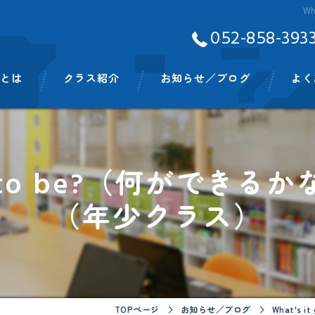
W
052-858-393
Aとは
クラス紹介
お知らせ／ブログ
よく
ッフ
ベビークラス
スモールキッズクラス
ing to be?（何ができる
プリスクールクラス
（年少クラス）
キンディクラス
イングリッシュタイム
ビッグキッズイングリッシュタイム
TOPページ
お知らせ／ブログ
What's 