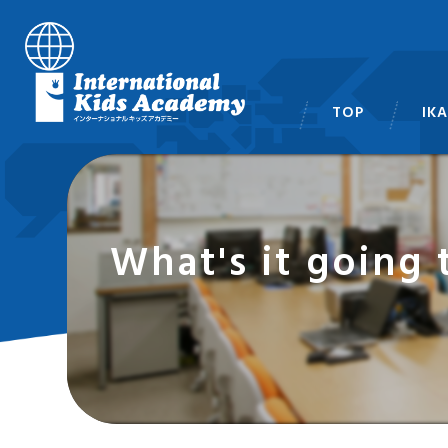
TOP
IK
スタ
What's it go