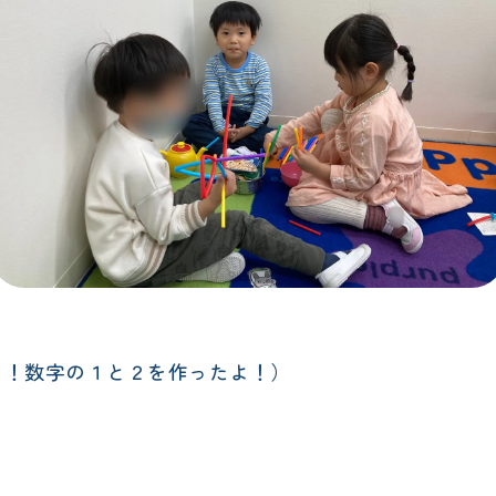
o!"（見てみて！数字の１と２を作ったよ！）