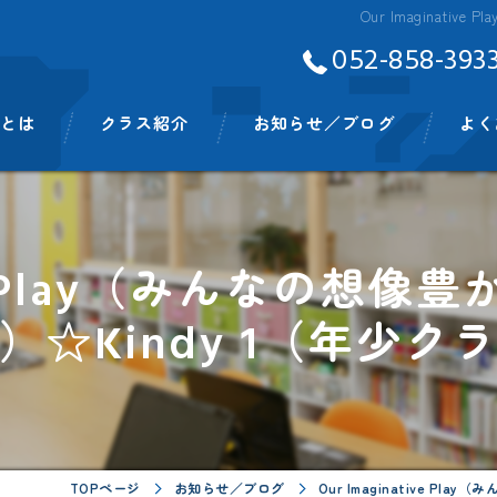
Our Imaginat
052-858-393
Aとは
クラス紹介
お知らせ／ブログ
よく
ッフ
ベビークラス
スモールキッズクラス
tive Play（みんなの
プリスクールクラス
）☆Kindy 1（年少ク
キンディクラス
イングリッシュタイム
ビッグキッズイングリッシュタイム
TOPページ
お知らせ／ブログ
Our Imaginative P