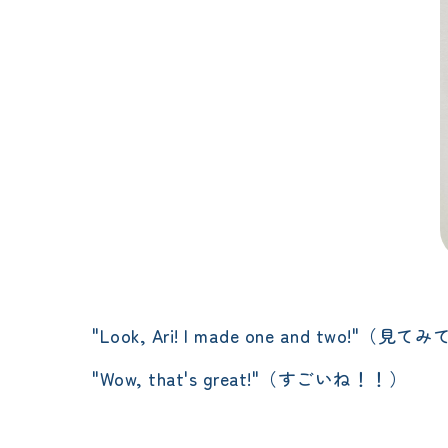
"Look, Ari! I made one and tw
"Wow, that's great!"（すごいね！！）