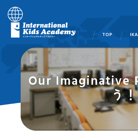
TOP
IK
スタ
Our Imagina
う！