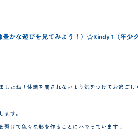
エレメンタリークラス
サタデースクール
みんなの想像豊かな遊びを見てみよう！）☆Kindy 1（年
！
したね！体調を崩されないよう気をつけてお過ごしくだ
します。
を繋げて色々な形を作ることにハマっています！