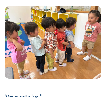
"One by one! Let's go!"