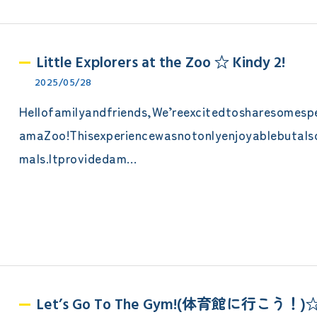
Little Explorers at the Zoo ☆ Kindy 2!
2025/05/28
Hellofamilyandfriends,We’reexcitedtosharesomesp
amaZoo!Thisexperiencewasnotonlyenjoyablebutals
mals.Itprovidedam…
Let’s Go To The Gym!(体育館に行こう！)☆