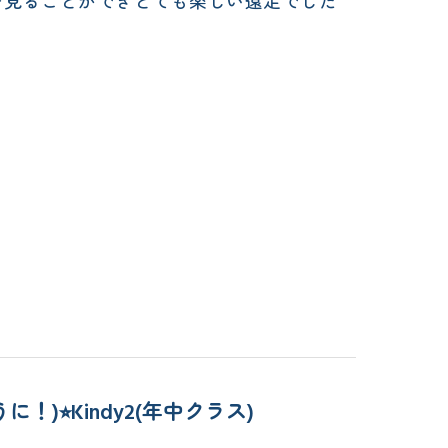
を見ることができとても楽しい遠足でした
すように！)⭐︎Kindy2(年中クラス)