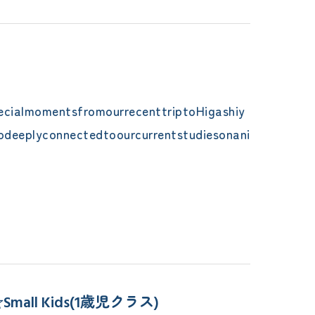
ecialmomentsfromourrecenttriptoHigashiy
odeeplyconnectedtoourcurrentstudiesonani
Small Kids(1歳児クラス)