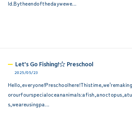
ld.Bytheendofthedaywewe…
Let's Go Fishing!☆ Preschool
2025/05/23
Hello,everyone!Preschoolhere!Thistime,we'remakin
orourfourspecialoceananimals:afish,anoctopus,at
s,weareusingpa…