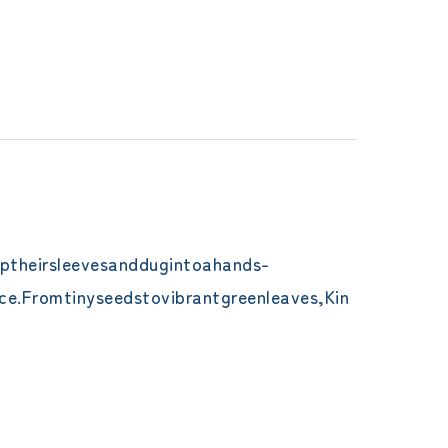
uptheirsleevesanddugintoahands-
ce.Fromtinyseedstovibrantgreenleaves,Kin