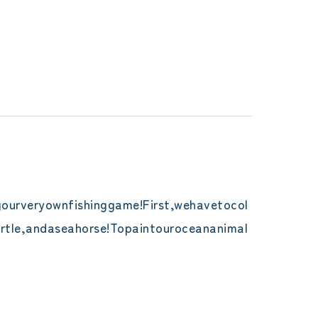
gourveryownfishinggame!First,wehavetocol
urtle,andaseahorse!Topaintouroceananimal