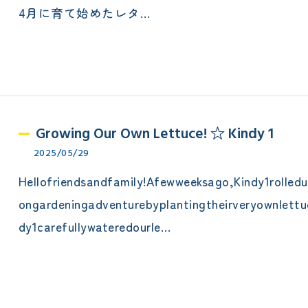
4月に育て始めたレタ…
Growing Our Own Lettuce! ☆ Kindy 1
2025/05/29
Hellofriendsandfamily!Afewweeksago,Kindy1rolled
ongardeningadventurebyplantingtheirveryownlettu
dy1carefullywateredourle…