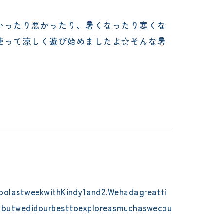
が良かったり悪かったり、暑くなったり寒くな
トを使って涼しく遊び始めましたよ☆そんな暑
oolastweekwithKindy1and2.Wehadagreatti
,butwedidourbesttoexploreasmuchaswecou