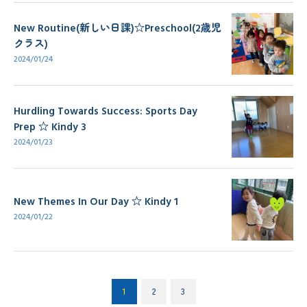
New Routine(新しい日課)☆Preschool(2歳児
クラス)
2024/01/24
Hurdling Towards Success: Sports Day
Prep ☆ Kindy 3
2024/01/23
New Themes In Our Day ☆ Kindy 1
2024/01/22
1
2
3